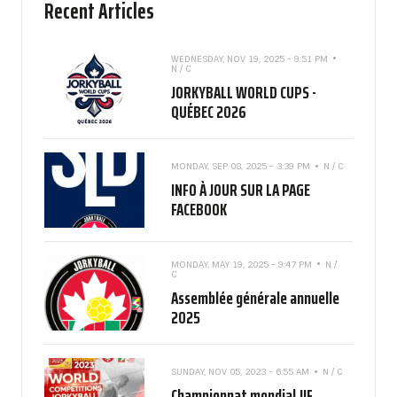
Recent Articles
WEDNESDAY, NOV 19, 2025 - 9:51 PM
N / C
JORKYBALL WORLD CUPS -
QUÉBEC 2026
MONDAY, SEP 08, 2025 - 3:39 PM
N / C
INFO À JOUR SUR LA PAGE
FACEBOOK
MONDAY, MAY 19, 2025 - 9:47 PM
N /
C
Assemblée générale annuelle
2025
SUNDAY, NOV 05, 2023 - 6:55 AM
N / C
Championnat mondial JIF