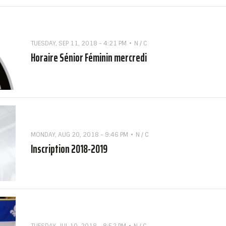
TUESDAY, SEP 11, 2018 - 4:21 PM
N / C
Horaire Sénior Féminin mercredi
MONDAY, AUG 20, 2018 - 9:46 PM
N / C
Inscription 2018-2019
TUESDAY, JUL 10, 2018 - 8:52 PM
N / C