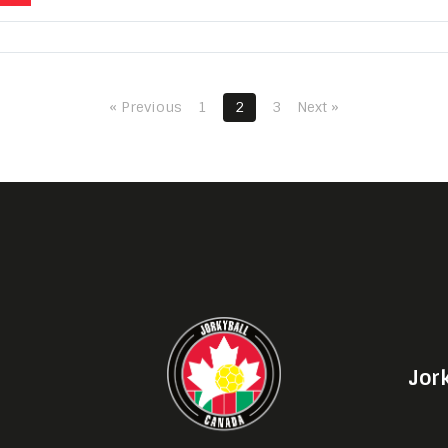
« Previous
1
2
3
Next »
Jor